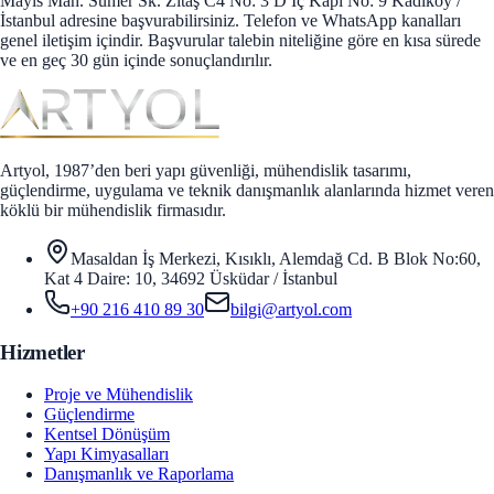
Mayıs Mah. Sümer Sk. Zitaş C4 No: 3 D İç Kapı No: 9 Kadıköy /
İstanbul adresine başvurabilirsiniz. Telefon ve WhatsApp kanalları
genel iletişim içindir. Başvurular talebin niteliğine göre en kısa sürede
ve en geç 30 gün içinde sonuçlandırılır.
Artyol, 1987’den beri yapı güvenliği, mühendislik tasarımı,
güçlendirme, uygulama ve teknik danışmanlık alanlarında hizmet veren
köklü bir mühendislik firmasıdır.
Masaldan İş Merkezi, Kısıklı, Alemdağ Cd. B Blok No:60,
Kat 4 Daire: 10, 34692 Üsküdar / İstanbul
+90 216 410 89 30
bilgi@artyol.com
Hizmetler
Proje ve Mühendislik
Güçlendirme
Kentsel Dönüşüm
Yapı Kimyasalları
Danışmanlık ve Raporlama