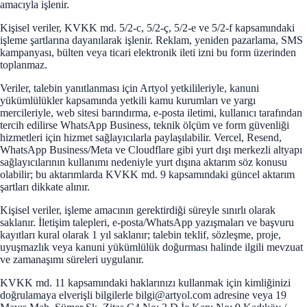
amacıyla işlenir.
Kişisel veriler, KVKK md. 5/2-c, 5/2-ç, 5/2-e ve 5/2-f kapsamındaki
işleme şartlarına dayanılarak işlenir. Reklam, yeniden pazarlama, SMS
kampanyası, bülten veya ticari elektronik ileti izni bu form üzerinden
toplanmaz.
Veriler, talebin yanıtlanması için Artyol yetkilileriyle, kanuni
yükümlülükler kapsamında yetkili kamu kurumları ve yargı
mercileriyle, web sitesi barındırma, e-posta iletimi, kullanıcı tarafından
tercih edilirse WhatsApp Business, teknik ölçüm ve form güvenliği
hizmetleri için hizmet sağlayıcılarla paylaşılabilir. Vercel, Resend,
WhatsApp Business/Meta ve Cloudflare gibi yurt dışı merkezli altyapı
sağlayıcılarının kullanımı nedeniyle yurt dışına aktarım söz konusu
olabilir; bu aktarımlarda KVKK md. 9 kapsamındaki güncel aktarım
şartları dikkate alınır.
Kişisel veriler, işleme amacının gerektirdiği süreyle sınırlı olarak
saklanır. İletişim talepleri, e-posta/WhatsApp yazışmaları ve başvuru
kayıtları kural olarak 1 yıl saklanır; talebin teklif, sözleşme, proje,
uyuşmazlık veya kanuni yükümlülük doğurması halinde ilgili mevzuat
ve zamanaşımı süreleri uygulanır.
KVKK md. 11 kapsamındaki haklarınızı kullanmak için kimliğinizi
doğrulamaya elverişli bilgilerle bilgi@artyol.com adresine veya 19