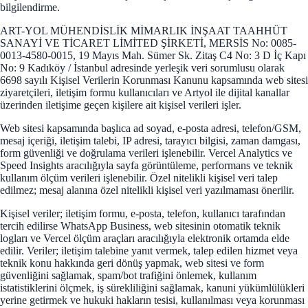
bilgilendirme.
ART-YOL MÜHENDİSLİK MİMARLIK İNŞAAT TAAHHÜT
SANAYİ VE TİCARET LİMİTED ŞİRKETİ, MERSİS No: 0085-
0013-4580-0015, 19 Mayıs Mah. Sümer Sk. Zitaş C4 No: 3 D İç Kapı
No: 9 Kadıköy / İstanbul adresinde yerleşik veri sorumlusu olarak
6698 sayılı Kişisel Verilerin Korunması Kanunu kapsamında web sitesi
ziyaretçileri, iletişim formu kullanıcıları ve Artyol ile dijital kanallar
üzerinden iletişime geçen kişilere ait kişisel verileri işler.
Web sitesi kapsamında başlıca ad soyad, e-posta adresi, telefon/GSM,
mesaj içeriği, iletişim talebi, IP adresi, tarayıcı bilgisi, zaman damgası,
form güvenliği ve doğrulama verileri işlenebilir. Vercel Analytics ve
Speed Insights aracılığıyla sayfa görüntüleme, performans ve teknik
kullanım ölçüm verileri işlenebilir. Özel nitelikli kişisel veri talep
edilmez; mesaj alanına özel nitelikli kişisel veri yazılmaması önerilir.
Kişisel veriler; iletişim formu, e-posta, telefon, kullanıcı tarafından
tercih edilirse WhatsApp Business, web sitesinin otomatik teknik
logları ve Vercel ölçüm araçları aracılığıyla elektronik ortamda elde
edilir. Veriler; iletişim talebine yanıt vermek, talep edilen hizmet veya
teknik konu hakkında geri dönüş yapmak, web sitesi ve form
güvenliğini sağlamak, spam/bot trafiğini önlemek, kullanım
istatistiklerini ölçmek, iş sürekliliğini sağlamak, kanuni yükümlülükleri
yerine getirmek ve hukuki hakların tesisi, kullanılması veya korunması