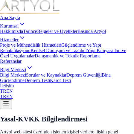
Ana Sayfa
Kurumsal
Hakkımızda
Tarihçe
Belgeler ve Üyelikler
Basında Artyol
Hizmetler
Proje ve Mühendislik Hizmetleri
Güçlendirme ve Yapı
Rehabilitasyonu
Kentsel Dönüşüm ve Taahhüt
Yapı Kimyasalları ve
Özel Uygulamalar
Danışmanlık ve Teknik Raporlama
Referanslar
Bilgi Merkezi
Bilgi Merkezi
Sorular ve Kaynaklar
Deprem Güvenliği
Bina
Güçlendirme
Deprem Testi
Karot Testi
İletişim
TR
EN
TR
EN
Yasal
-
KVKK Bilgilendirmesi
Artyol web sitesi üzerinden işlenen kişisel verilere ilişkin genel