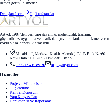
uzman görüşü hizmetleri.
Detayları İncele
İlgili referanslar
Artyol, 1987’den beri yapı güvenliği, mühendislik tasarımı,
güçlendirme, uygulama ve teknik danışmanlık alanlarında hizmet veren
köklü bir mühendislik firmasıdır.
Masaldan İş Merkezi, Kısıklı, Alemdağ Cd. B Blok No:60,
Kat 4 Daire: 10, 34692 Üsküdar / İstanbul
+90 216 410 89 30
bilgi@artyol.com
Hizmetler
Proje ve Mühendislik
Güçlendirme
Kentsel Dönüşüm
Yapı Kimyasalları
Danışmanlık ve Raporlama