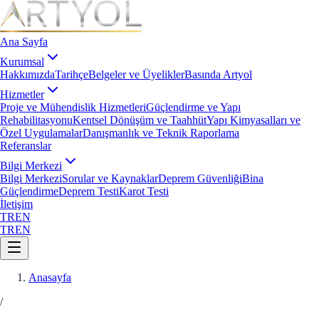
Ana Sayfa
Kurumsal
Hakkımızda
Tarihçe
Belgeler ve Üyelikler
Basında Artyol
Hizmetler
Proje ve Mühendislik Hizmetleri
Güçlendirme ve Yapı
Rehabilitasyonu
Kentsel Dönüşüm ve Taahhüt
Yapı Kimyasalları ve
Özel Uygulamalar
Danışmanlık ve Teknik Raporlama
Referanslar
Bilgi Merkezi
Bilgi Merkezi
Sorular ve Kaynaklar
Deprem Güvenliği
Bina
Güçlendirme
Deprem Testi
Karot Testi
İletişim
TR
EN
TR
EN
Anasayfa
/