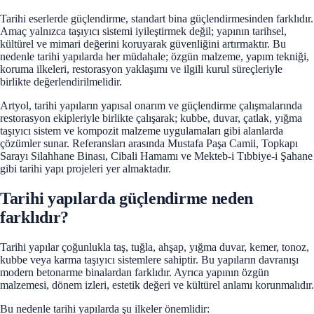
Tarihi eserlerde güçlendirme, standart bina güçlendirmesinden farklıdır.
Amaç yalnızca taşıyıcı sistemi iyileştirmek değil; yapının tarihsel,
kültürel ve mimari değerini koruyarak güvenliğini artırmaktır. Bu
nedenle tarihi yapılarda her müdahale; özgün malzeme, yapım tekniği,
koruma ilkeleri, restorasyon yaklaşımı ve ilgili kurul süreçleriyle
birlikte değerlendirilmelidir.
Artyol, tarihi yapıların yapısal onarım ve güçlendirme çalışmalarında
restorasyon ekipleriyle birlikte çalışarak; kubbe, duvar, çatlak, yığma
taşıyıcı sistem ve kompozit malzeme uygulamaları gibi alanlarda
çözümler sunar. Referansları arasında Mustafa Paşa Camii, Topkapı
Sarayı Silahhane Binası, Cibali Hamamı ve Mekteb-i Tıbbiye-i Şahane
gibi tarihi yapı projeleri yer almaktadır.
Tarihi yapılarda güçlendirme neden
farklıdır?
Tarihi yapılar çoğunlukla taş, tuğla, ahşap, yığma duvar, kemer, tonoz,
kubbe veya karma taşıyıcı sistemlere sahiptir. Bu yapıların davranışı
modern betonarme binalardan farklıdır. Ayrıca yapının özgün
malzemesi, dönem izleri, estetik değeri ve kültürel anlamı korunmalıdır.
Bu nedenle tarihi yapılarda şu ilkeler önemlidir: