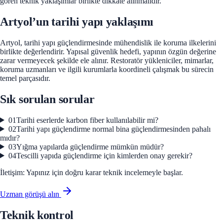
gören teknik yaklaşımlar birlikte dikkate alınmalıdır.
Artyol’un tarihi yapı yaklaşımı
Artyol, tarihi yapı güçlendirmesinde mühendislik ile koruma ilkelerini
birlikte değerlendirir. Yapısal güvenlik hedefi, yapının özgün değerine
zarar vermeyecek şekilde ele alınır. Restoratör yükleniciler, mimarlar,
koruma uzmanları ve ilgili kurumlarla koordineli çalışmak bu sürecin
temel parçasıdır.
Sık sorulan sorular
01
Tarihi eserlerde karbon fiber kullanılabilir mi?
02
Tarihi yapı güçlendirme normal bina güçlendirmesinden pahalı
mıdır?
03
Yığma yapılarda güçlendirme mümkün müdür?
04
Tescilli yapıda güçlendirme için kimlerden onay gerekir?
İletişim:
Yapınız için doğru karar teknik incelemeyle başlar.
Uzman görüşü alın
Teknik kontrol