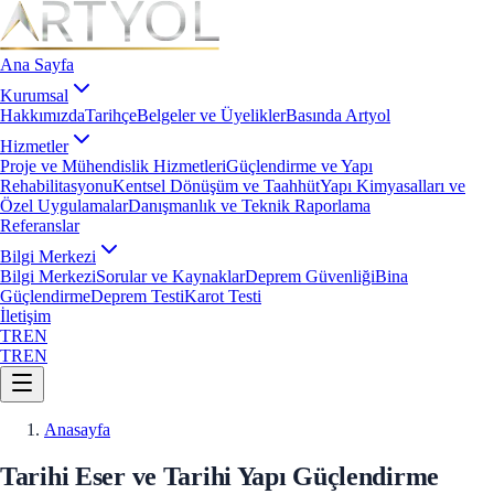
Ana Sayfa
Kurumsal
Hakkımızda
Tarihçe
Belgeler ve Üyelikler
Basında Artyol
Hizmetler
Proje ve Mühendislik Hizmetleri
Güçlendirme ve Yapı
Rehabilitasyonu
Kentsel Dönüşüm ve Taahhüt
Yapı Kimyasalları ve
Özel Uygulamalar
Danışmanlık ve Teknik Raporlama
Referanslar
Bilgi Merkezi
Bilgi Merkezi
Sorular ve Kaynaklar
Deprem Güvenliği
Bina
Güçlendirme
Deprem Testi
Karot Testi
İletişim
TR
EN
TR
EN
Anasayfa
Tarihi Eser ve Tarihi Yapı Güçlendirme